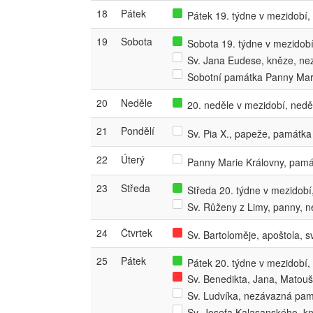
18
Pátek
Pátek 19. týdne v mezidobí, 
19
Sobota
Sobota 19. týdne v mezidobí,
Sv. Jana Eudese, kněze, n
Sobotní památka Panny Mar
20
Neděle
20. neděle v mezidobí, nedě
21
Pondělí
Sv. Pia X., papeže, památka
22
Úterý
Panny Marie Královny, pamá
23
Středa
Středa 20. týdne v mezidobí,
Sv. Růženy z Limy, panny, 
24
Čtvrtek
Sv. Bartoloměje, apoštola, s
25
Pátek
Pátek 20. týdne v mezidobí, 
Sv. Benedikta, Jana, Matouš
Sv. Ludvíka, nezávazná pa
Sv. Josefa Kalasanského, k