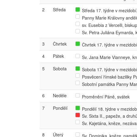
2
Středa
Středa 17. týdne v mezidobí,
Panny Marie Královny andě
sv. Eusebia z Vercelli, bis
Sv. Petra Juliána Eymarda,
3
Čtvrtek
Čtvrtek 17. týdne v mezidobí,
4
Pátek
Sv. Jana Marie Vianneye, k
5
Sobota
Sobota 17. týdne v mezidobí,
Posvěcení římské baziliky 
Sobotní památka Panny Mar
6
Neděle
Proměnění Páně, svátek
7
Pondělí
Pondělí 18. týdne v mezidobí
Sv. Sixta II., papeže, a dr
Sv. Kajetána, kněze, nezáv
8
Úterý
Sv. Dominika, kněze, památ