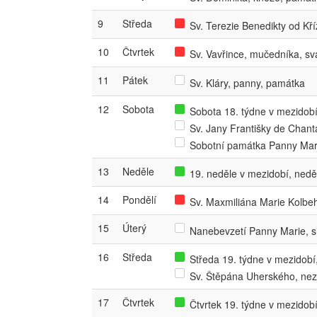
9
Středa
Sv. Terezie Benedikty od Kř
10
Čtvrtek
Sv. Vavřince, mučedníka, sv
11
Pátek
Sv. Kláry, panny, památka
12
Sobota
Sobota 18. týdne v mezidobí,
Sv. Jany Františky de Chant
Sobotní památka Panny Mar
13
Neděle
19. neděle v mezidobí, nedě
14
Pondělí
Sv. Maxmiliána Marie Kolbe
15
Úterý
Nanebevzetí Panny Marie, s
16
Středa
Středa 19. týdne v mezidobí,
Sv. Štěpána Uherského, ne
17
Čtvrtek
Čtvrtek 19. týdne v mezidobí,