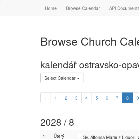
Home
Browse Calendar
API Documenta
Browse Church Cal
kalendář ostravsko-opa
Select Calendar
«
1
2
3
4
5
6
7
8
9
2028 / 8
1
Úterý
Sv. Alfonsa Marie z Liguori, 