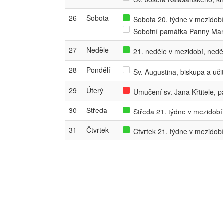
26
Sobota
Sobota 20. týdne v mezidobí,
Sobotní památka Panny Mar
27
Neděle
21. neděle v mezidobí, nedě
28
Pondělí
Sv. Augustina, biskupa a uči
29
Úterý
Umučení sv. Jana Křtitele, 
30
Středa
Středa 21. týdne v mezidobí,
31
Čtvrtek
Čtvrtek 21. týdne v mezidobí,