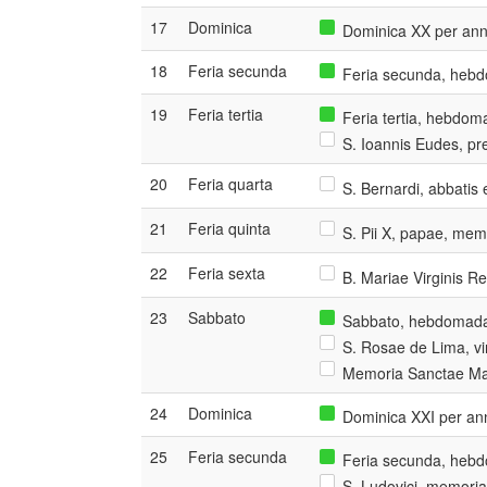
17
Dominica
Dominica XX per ann
18
Feria secunda
Feria secunda, hebd
19
Feria tertia
Feria tertia, hebdom
S. Ioannis Eudes, pre
20
Feria quarta
S. Bernardi, abbatis 
21
Feria quinta
S. Pii X, papae, mem
22
Feria sexta
B. Mariae Virginis R
23
Sabbato
Sabbato, hebdomada 
S. Rosae de Lima, vir
Memoria Sanctae Mar
24
Dominica
Dominica XXI per an
25
Feria secunda
Feria secunda, hebd
S. Ludovici, memoria 