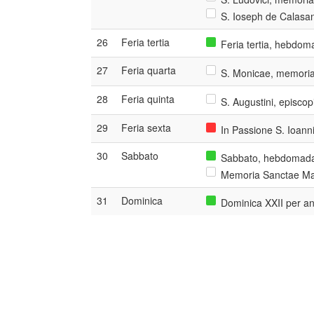
S. Ioseph de Calasan
26
Feria tertia
Feria tertia, hebdom
27
Feria quarta
S. Monicae, memori
28
Feria quinta
S. Augustini, episcop
29
Feria sexta
In Passione S. Ioanni
30
Sabbato
Sabbato, hebdomada 
Memoria Sanctae Mar
31
Dominica
Dominica XXII per a