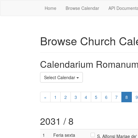
Home
Browse Calendar
API Documenta
Browse Church Cal
Calendarium Romanum
Select Calendar
«
1
2
3
4
5
6
7
8
9
2031 / 8
1
Feria sexta
S. Alfonsi Mariae de'