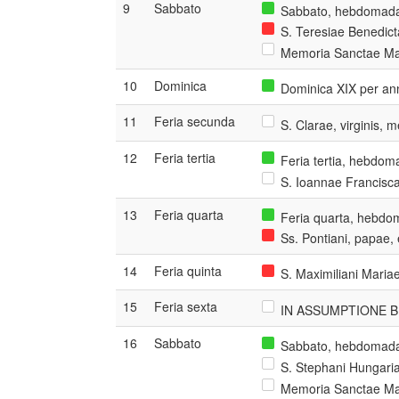
9
Sabbato
Sabbato, hebdomada 
S. Teresiae Benedicta
Memoria Sanctae Mar
10
Dominica
Dominica XIX per an
11
Feria secunda
S. Clarae, virginis, 
12
Feria tertia
Feria tertia, hebdom
S. Ioannae Francisca
13
Feria quarta
Feria quarta, hebdom
Ss. Pontiani, papae, 
14
Feria quinta
S. Maximiliani Mariae
15
Feria sexta
IN ASSUMPTIONE B. 
16
Sabbato
Sabbato, hebdomada 
S. Stephani Hungaria
Memoria Sanctae Mar