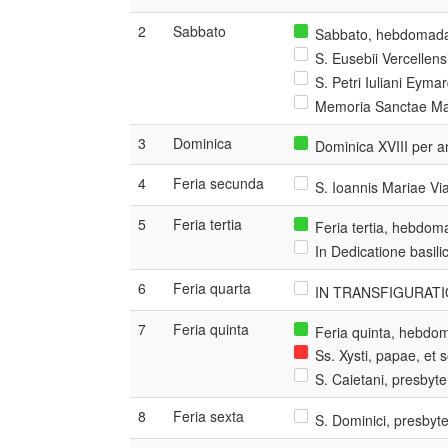
2
Sabbato
Sabbato, hebdomada 
S. Eusebii Vercellens
S. Petri Iuliani Eyma
Memoria Sanctae Mar
3
Dominica
Dominica XVIII per 
4
Feria secunda
S. Ioannis Mariae Vi
5
Feria tertia
Feria tertia, hebdoma
In Dedicatione basili
6
Feria quarta
IN TRANSFIGURATIO
7
Feria quinta
Feria quinta, hebdom
Ss. Xysti, papae, et
S. Caietani, presbyte
8
Feria sexta
S. Dominici, presbyt