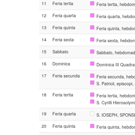
11
Feria tertia
Feria tertia, hebdo
12
Feria quarta
Feria quarta, hebdo
13
Feria quinta
Feria quinta, hebdo
14
Feria sexta
Feria sexta, hebdom
15
Sabbato
Sabbato, hebdomada
16
Dominica
Dominica III Quadr
17
Feria secunda
Feria secunda, hebd
S. Patricii, episcop
18
Feria tertia
Feria tertia, hebdom
S. Cyrilli Hierosoly
19
Feria quarta
S. IOSEPH, SPONSI B
20
Feria quinta
Feria quinta, hebdo