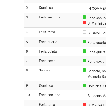
2
Dominica
IN COMMEM
3
Feria secunda
Feria secun
S. Martini de
4
Feria tertia
S. Caroli Bo
5
Feria quarta
Feria quart
6
Feria quinta
Feria quint
7
Feria sexta
Feria sexta
8
Sabbato
Sabbato, he
Memoria San
9
Dominica
Dominica XX
10
Feria secunda
S. Leonis Ma
11
Feria tertia
S. Martini T