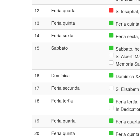
12
Feria quarta
S. Iosaphat,
13
Feria quinta
Feria quinta
14
Feria sexta
Feria sexta,
15
Sabbato
Sabbato, he
S. Alberti Ma
Memoria San
16
Dominica
Dominica XX
17
Feria secunda
S. Elisabeth
18
Feria tertia
Feria tertia
In Dedicatio
19
Feria quarta
Feria quarta
20
Feria quinta
Feria quinta