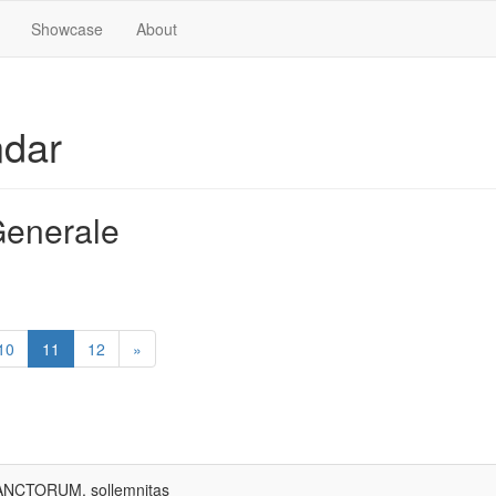
Showcase
About
ndar
enerale
10
11
12
»
CTORUM, sollemnitas