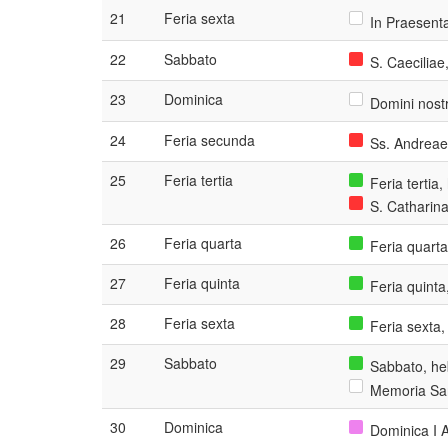
21
Feria sexta
In Praesenta
22
Sabbato
S. Caeciliae,
23
Dominica
Domini nostri
24
Feria secunda
Ss. Andreae 
25
Feria tertia
Feria tertia
S. Catharina
26
Feria quarta
Feria quart
27
Feria quinta
Feria quint
28
Feria sexta
Feria sexta
29
Sabbato
Sabbato, he
Memoria San
30
Dominica
Dominica I 