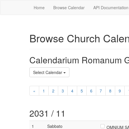
Home
Browse Calendar
API Documentation
Browse Church Cale
Calendarium Romanum G
Select Calendar
«
1
2
3
4
5
6
7
8
9
2031 / 11
1
Sabbato
OMNIUM SAN