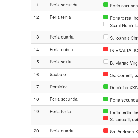
11
Feria secunda
Feria secunda
12
Feria tertia
Feria tertia, 
Ss.mi Nominis 
13
Feria quarta
S. Ioannis Chr
14
Feria quinta
IN EXALTATIO
15
Feria sexta
B. Mariae Virg
16
Sabbato
Ss. Cornelii, 
17
Dominica
Dominica XXIV
18
Feria secunda
Feria secunda
19
Feria tertia
Feria tertia, 
S. Ianuarii, ep
20
Feria quarta
Ss. Andreae K