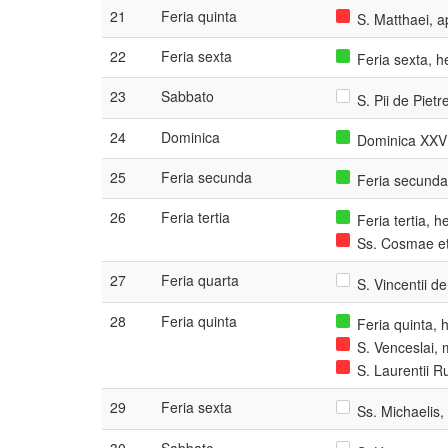
21
Feria quinta
S. Matthaei, ap
22
Feria sexta
Feria sexta, 
23
Sabbato
S. Pii de Pietr
24
Dominica
Dominica XXV 
25
Feria secunda
Feria secunda
26
Feria tertia
Feria tertia, 
Ss. Cosmae et
27
Feria quarta
S. Vincentii d
28
Feria quinta
Feria quinta,
S. Venceslai, 
S. Laurentii R
29
Feria sexta
Ss. Michaelis,