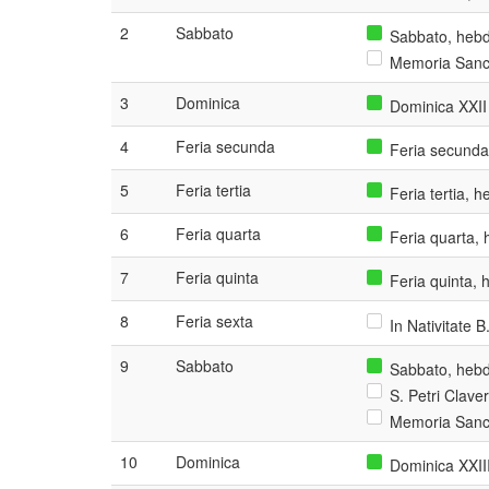
2
Sabbato
Sabbato, hebd
Memoria Sanct
3
Dominica
Dominica XXII
4
Feria secunda
Feria secunda
5
Feria tertia
Feria tertia, 
6
Feria quarta
Feria quarta, 
7
Feria quinta
Feria quinta, 
8
Feria sexta
In Nativitate B
9
Sabbato
Sabbato, hebd
S. Petri Claver
Memoria Sanct
10
Dominica
Dominica XXII