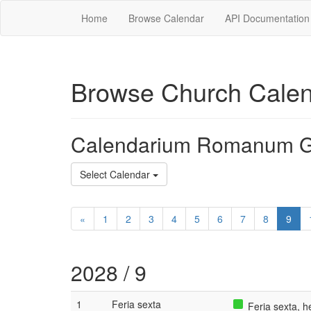
Home
Browse Calendar
API Documentation
Browse Church Cale
Calendarium Romanum G
Select Calendar
«
1
2
3
4
5
6
7
8
9
2028 / 9
1
Feria sexta
Feria sexta, 