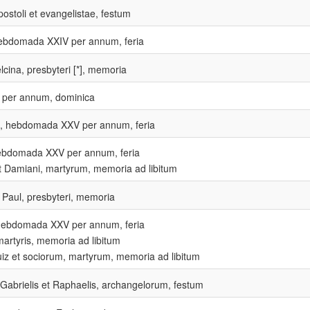
ostoli et evangelistae, festum
hebdomada XXIV per annum, feria
elcina, presbyteri [*], memoria
per annum, dominica
, hebdomada XXV per annum, feria
hebdomada XXV per annum, feria
 Damiani, martyrum, memoria ad libitum
e Paul, presbyteri, memoria
 hebdomada XXV per annum, feria
martyris, memoria ad libitum
uiz et sociorum, martyrum, memoria ad libitum
 Gabrielis et Raphaelis, archangelorum, festum