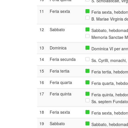
S. Scholasticae, vir
11
Feria sexta
Feria sexta, hebdom
B. Mariae Virginis d
12
Sabbato
Sabbato, hebdomada
Memoria Sanctae Mar
13
Dominica
Dominica VI per an
14
Feria secunda
Ss. Cyrilli, monachi,
15
Feria tertia
Feria tertia, hebdom
16
Feria quarta
Feria quarta, hebdo
17
Feria quinta
Feria quinta, hebdo
Ss. septem Fundator
18
Feria sexta
Feria sexta, hebdom
19
Sabbato
Sabbato, hebdomada