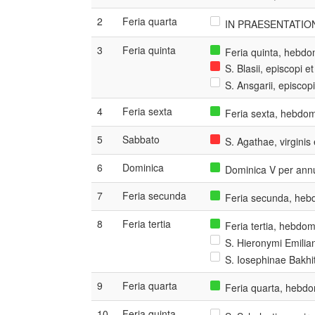
2
Feria quarta
IN PRAESENTATION
3
Feria quinta
Feria quinta, hebdo
S. Blasii, episcopi e
S. Ansgarii, episcop
4
Feria sexta
Feria sexta, hebdom
5
Sabbato
S. Agathae, virginis
6
Dominica
Dominica V per ann
7
Feria secunda
Feria secunda, heb
8
Feria tertia
Feria tertia, hebdo
S. Hieronymi Emilian
S. Iosephinae Bakhit
9
Feria quarta
Feria quarta, hebdo
10
Feria quinta