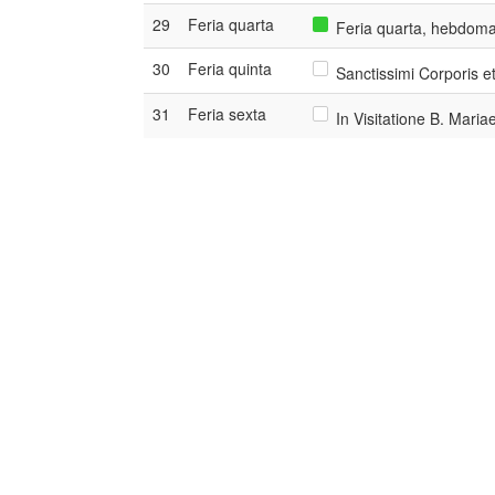
29
Feria quarta
Feria quarta, hebdomad
30
Feria quinta
Sanctissimi Corporis et
31
Feria sexta
In Visitatione B. Mariae