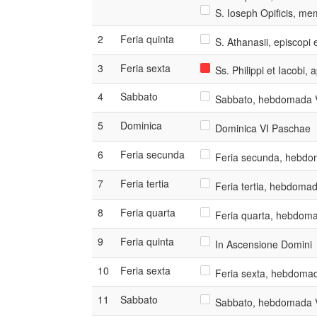
S. Ioseph Opificis, mem
2
Feria quinta
S. Athanasii, episcopi 
3
Feria sexta
Ss. Philippi et Iacobi,
4
Sabbato
Sabbato, hebdomada V 
5
Dominica
Dominica VI Paschae
6
Feria secunda
Feria secunda, hebdoma
7
Feria tertia
Feria tertia, hebdomada
8
Feria quarta
Feria quarta, hebdomad
9
Feria quinta
In Ascensione Domini
10
Feria sexta
Feria sexta, hebdomada
11
Sabbato
Sabbato, hebdomada VI 