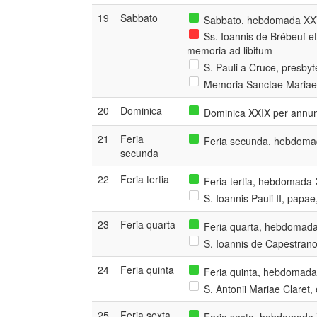
19
Sabbato
Sabbato, hebdomada XXVI
Ss. Ioannis de Brébeuf e
memoria ad libitum
S. Pauli a Cruce, presbyt
Memoria Sanctae Mariae 
20
Dominica
Dominica XXIX per annu
21
Feria
Feria secunda, hebdomad
secunda
22
Feria tertia
Feria tertia, hebdomada 
S. Ioannis Pauli II, papa
23
Feria quarta
Feria quarta, hebdomada
S. Ioannis de Capestrano,
24
Feria quinta
Feria quinta, hebdomada
S. Antonii Mariae Claret,
25
Feria sexta