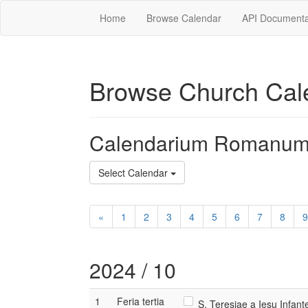
Home
Browse Calendar
API Documenta
Browse Church Cal
Calendarium Romanum
Select Calendar
«
1
2
3
4
5
6
7
8
9
2024 / 10
1
Feria tertia
S. Teresiae a Iesu Infante