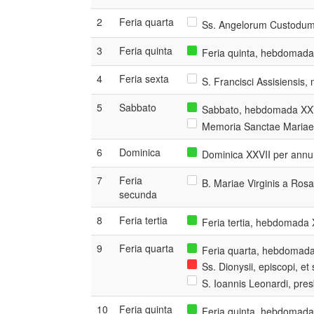
2
Feria quarta
Ss. Angelorum Custodum
3
Feria quinta
Feria quinta, hebdomada
4
Feria sexta
S. Francisci Assisiensis,
5
Sabbato
Sabbato, hebdomada XXVI
Memoria Sanctae Mariae 
6
Dominica
Dominica XXVII per annu
7
Feria
B. Mariae Virginis a Ros
secunda
8
Feria tertia
Feria tertia, hebdomada 
9
Feria quarta
Feria quarta, hebdomada 
Ss. Dionysii, episcopi, e
S. Ioannis Leonardi, pres
10
Feria quinta
Feria quinta, hebdomada 