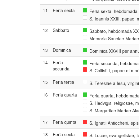
11
Feria sexta
Feria sexta, hebdomada X
S. Ioannis XXIII, papae, 
12
Sabbato
Sabbato, hebdomada XXVI
Memoria Sanctae Mariae 
13
Dominica
Dominica XXVIII per ann
14
Feria
Feria secunda, hebdomad
secunda
S. Callisti I, papae et ma
15
Feria tertia
S. Teresiae a Iesu, virgin
16
Feria quarta
Feria quarta, hebdomada 
S. Hedvigis, religiosae, 
S. Margaritae Mariae Alac
17
Feria quinta
S. Ignatii Antiocheni, epi
18
Feria sexta
S. Lucae, evangelistae, 