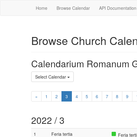
Home
Browse Calendar
API Documentation
Browse Church Cale
Calendarium Romanum G
Select Calendar
«
1
2
3
4
5
6
7
8
9
2022 / 3
1
Feria tertia
Feria tert