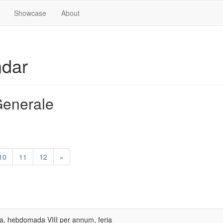
Showcase
About
ndar
enerale
10
11
12
»
ia, hebdomada VIII per annum, feria