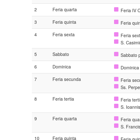
2
Feria quarta
Feria IV 
3
Feria quinta
Feria quin
4
Feria sexta
Feria sext
S. Casimi
5
Sabbato
Sabbato po
6
Dominica
Dominica
7
Feria secunda
Feria sec
Ss. Perpe
8
Feria tertia
Feria ter
S. Ioannis
9
Feria quarta
Feria qua
S. Franci
10
Feria quinta
Feria qui