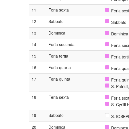
11
Feria sexta
Feria sex
12
Sabbato
Sabbato, 
13
Dominica
Dominica 
14
Feria secunda
Feria sec
15
Feria tertia
Feria ter
16
Feria quarta
Feria qua
17
Feria quinta
Feria qui
S. Patrici
18
Feria sexta
Feria sex
S. Cyrilli
19
Sabbato
S. IOSEPH
20
Dominica
Dominica 