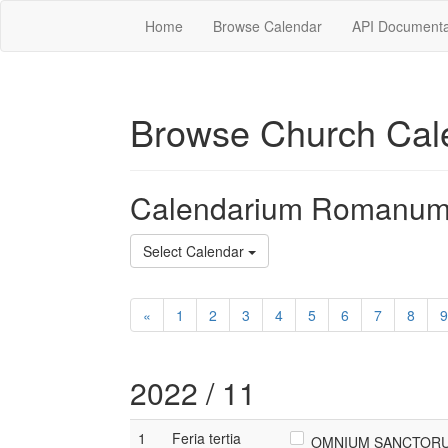
Home
Browse Calendar
API Documenta
Browse Church Cal
Calendarium Romanum
Select Calendar
«
1
2
3
4
5
6
7
8
9
2022 / 11
1
Feria tertia
OMNIUM SANCTORUM,