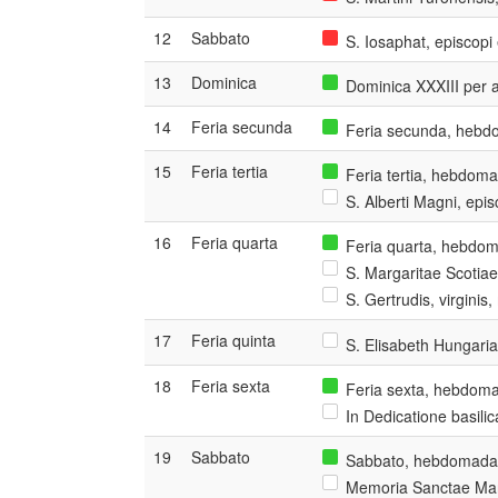
12
Sabbato
S. Iosaphat, episcopi
13
Dominica
Dominica XXXIII per 
14
Feria secunda
Feria secunda, hebdo
15
Feria tertia
Feria tertia, hebdoma
S. Alberti Magni, epis
16
Feria quarta
Feria quarta, hebdom
S. Margaritae Scotiae
S. Gertrudis, virginis
17
Feria quinta
S. Elisabeth Hungaria
18
Feria sexta
Feria sexta, hebdoma
In Dedicatione basilic
19
Sabbato
Sabbato, hebdomada X
Memoria Sanctae Mari