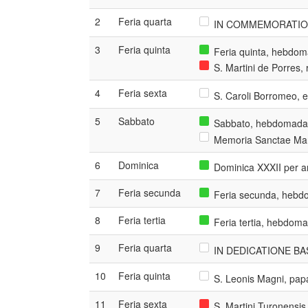
2
Feria quarta
IN COMMEMORATION
3
Feria quinta
Feria quinta, hebdom
S. Martini de Porres, 
4
Feria sexta
S. Caroli Borromeo, 
5
Sabbato
Sabbato, hebdomada 
Memoria Sanctae Mari
6
Dominica
Dominica XXXII per 
7
Feria secunda
Feria secunda, hebdo
8
Feria tertia
Feria tertia, hebdoma
9
Feria quarta
IN DEDICATIONE BAS
10
Feria quinta
S. Leonis Magni, papa
11
Feria sexta
S. Martini Turonensis