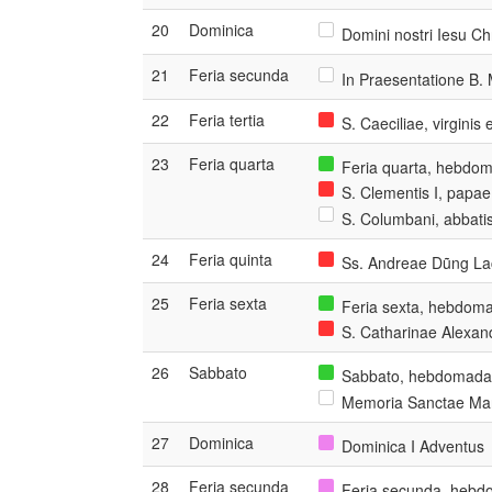
20
Dominica
Domini nostri Iesu Chr
21
Feria secunda
In Praesentatione B. 
22
Feria tertia
S. Caeciliae, virginis
23
Feria quarta
Feria quarta, hebdom
S. Clementis I, papae
S. Columbani, abbatis
24
Feria quinta
Ss. Andreae Dũng Lac
25
Feria sexta
Feria sexta, hebdoma
S. Catharinae Alexandr
26
Sabbato
Sabbato, hebdomada 
Memoria Sanctae Mari
27
Dominica
Dominica I Adventus
28
Feria secunda
Feria secunda, hebdo