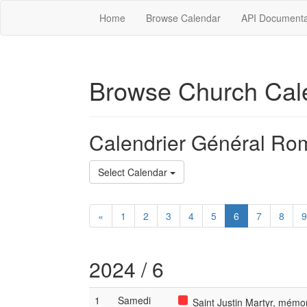
Home
Browse Calendar
API Documenta
Browse Church Cal
Calendrier Général Ro
Select Calendar
«
1
2
3
4
5
6
7
8
9
2024 / 6
1
Samedi
Saint Justin Martyr, mémor