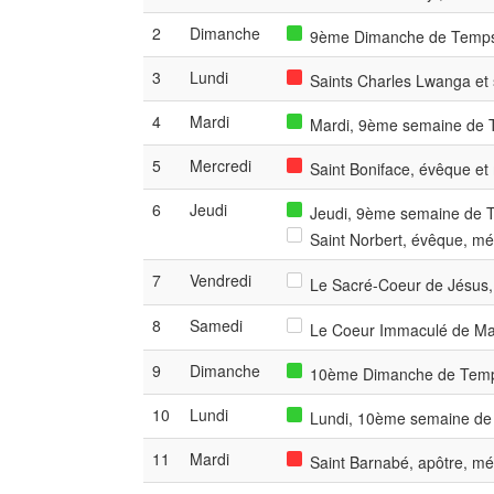
2
Dimanche
9ème Dimanche de Temps 
3
Lundi
Saints Charles Lwanga et
4
Mardi
Mardi, 9ème semaine de T
5
Mercredi
Saint Boniface, évêque et
6
Jeudi
Jeudi, 9ème semaine de Te
Saint Norbert, évêque, mé
7
Vendredi
Le Sacré-Coeur de Jésus, 
8
Samedi
Le Coeur Immaculé de Mar
9
Dimanche
10ème Dimanche de Temps
10
Lundi
Lundi, 10ème semaine de 
11
Mardi
Saint Barnabé, apôtre, mé