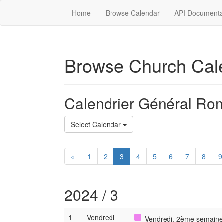
Home
Browse Calendar
API Documenta
Browse Church Cal
Calendrier Général Ro
Select Calendar
«
1
2
3
4
5
6
7
8
9
2024 / 3
1
Vendredi
Vendredi, 2ème semaine