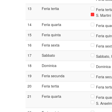
13
Feria tertia
Feria tert
S. Martini
14
Feria quarta
Feria quar
15
Feria quinta
Feria quin
16
Feria sexta
Feria sext
17
Sabbato
Sabbato, h
18
Dominica
Dominica 
19
Feria secunda
Feria secu
20
Feria tertia
Feria tert
21
Feria quarta
Feria quar
S. Anselmi