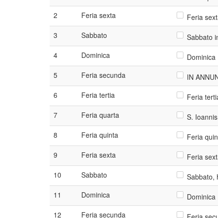
2
Feria sexta
Feria sext
3
Sabbato
Sabbato i
4
Dominica
Dominica 
5
Feria secunda
IN ANNUNT
6
Feria tertia
Feria tert
7
Feria quarta
S. Ioannis
8
Feria quinta
Feria quin
9
Feria sexta
Feria sext
10
Sabbato
Sabbato, h
11
Dominica
Dominica 
12
Feria secunda
Feria secu