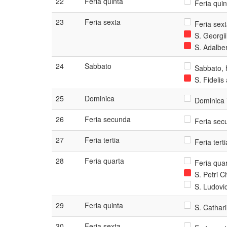
22
Feria quinta
Feria quin
23
Feria sexta
Feria sext
S. Georgii
S. Adalber
24
Sabbato
Sabbato, h
S. Fidelis
25
Dominica
Dominica 
26
Feria secunda
Feria secu
27
Feria tertia
Feria tert
28
Feria quarta
Feria quar
S. Petri C
S. Ludovic
29
Feria quinta
S. Cathari
30
Feria sexta