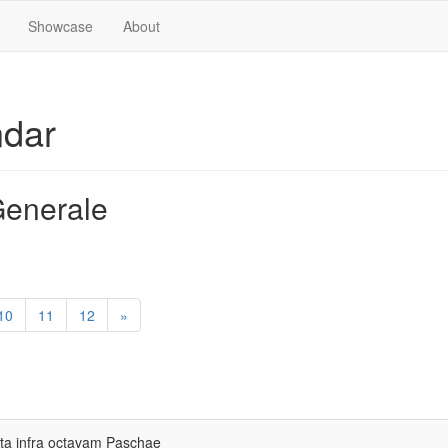
Showcase
About
ndar
enerale
10
11
12
»
ta infra octavam Paschae