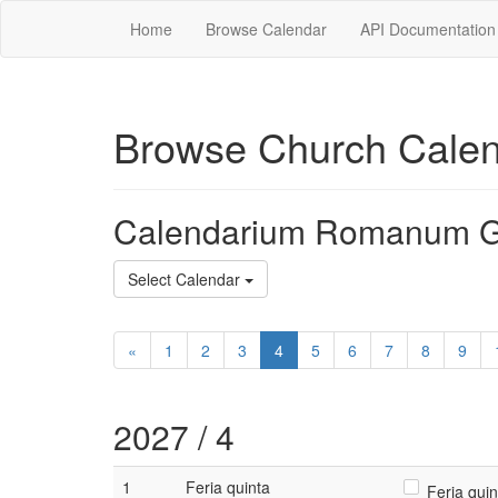
Home
Browse Calendar
API Documentation
Browse Church Cale
Calendarium Romanum G
Select Calendar
«
1
2
3
4
5
6
7
8
9
2027 / 4
1
Feria quinta
Feria quin