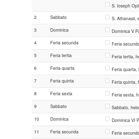
S. Ioseph Opif
2
Sabbato
S. Athanasii, 
3
Dominica
Dominica V P
4
Feria secunda
Feria secunda
5
Feria tertia
Feria tertia, 
6
Feria quarta
Feria quarta,
7
Feria quinta
Feria quinta, 
8
Feria sexta
Feria sexta, 
9
Sabbato
Sabbato, hebd
10
Dominica
Dominica VI 
11
Feria secunda
Feria secunda