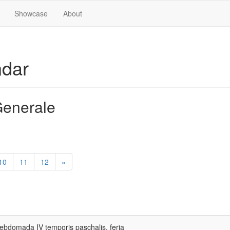
Showcase
About
ndar
enerale
10
11
12
»
ebdomada IV temporis paschalis, feria