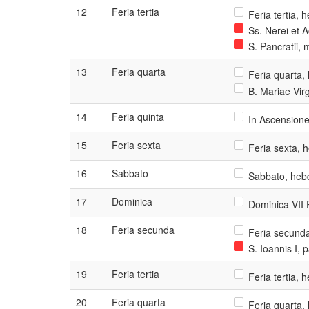
12
Feria tertia
Feria tertia, 
Ss. Nerei et A
S. Pancratii, 
13
Feria quarta
Feria quarta, 
B. Mariae Virg
14
Feria quinta
In Ascensione
15
Feria sexta
Feria sexta, h
16
Sabbato
Sabbato, hebd
17
Dominica
Dominica VII
18
Feria secunda
Feria secunda
S. Ioannis I, 
19
Feria tertia
Feria tertia, 
20
Feria quarta
Feria quarta, 