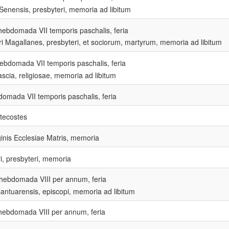
Senensis, presbyteri, memoria ad libitum
hebdomada VII temporis paschalis, feria
i Magallanes, presbyteri, et sociorum, martyrum, memoria ad libitum
ebdomada VII temporis paschalis, feria
scia, religiosae, memoria ad libitum
omada VII temporis paschalis, feria
tecostes
inis Ecclesiae Matris, memoria
ri, presbyteri, memoria
 hebdomada VIII per annum, feria
antuarensis, episcopi, memoria ad libitum
 hebdomada VIII per annum, feria