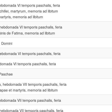
hebdomada VI temporis paschalis, feria
chillei, martyrum, memoria ad libitum
martyris, memoria ad libitum
hebdomada VI temporis paschalis, feria
inis de Fatima, memoria ad libitum
 Domini
ebdomada VI temporis paschalis, feria
omada VI temporis paschalis, feria
 Paschae
, hebdomada VII temporis paschalis, feria
papae et martyris, memoria ad libitum
hebdomada VII temporis paschalis, feria
hebdomada VII temporis paschalis, feria