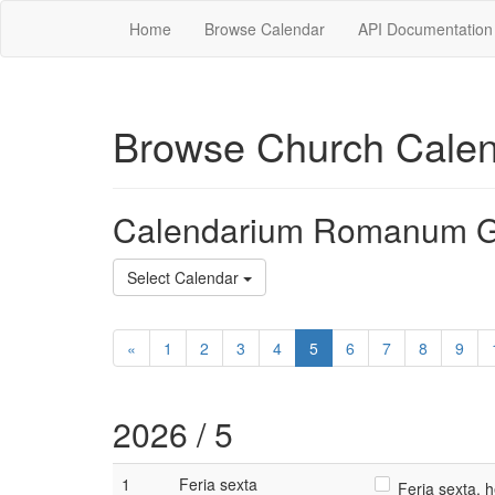
Home
Browse Calendar
API Documentation
Browse Church Cale
Calendarium Romanum G
Select Calendar
«
1
2
3
4
5
6
7
8
9
2026 / 5
1
Feria sexta
Feria sexta, h