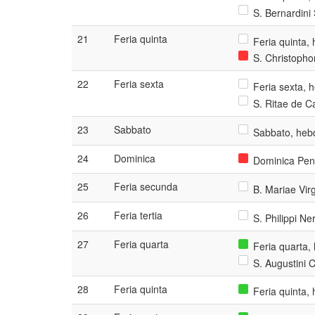
S. Bernardini 
21
Feria quinta
Feria quinta, 
S. Christophor
22
Feria sexta
Feria sexta, h
S. Ritae de Ca
23
Sabbato
Sabbato, hebd
24
Dominica
Dominica Pen
25
Feria secunda
B. Mariae Virg
26
Feria tertia
S. Philippi Ne
27
Feria quarta
Feria quarta,
S. Augustini C
28
Feria quinta
Feria quinta,