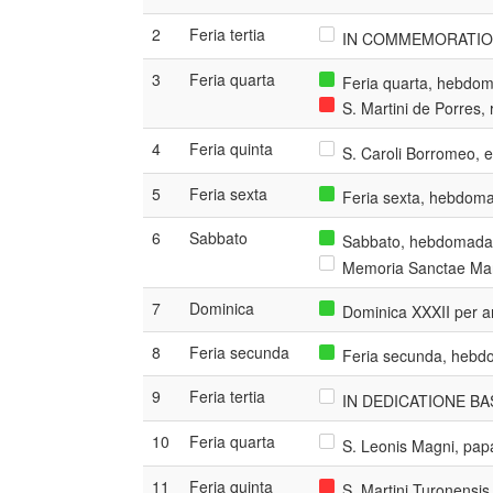
2
Feria tertia
IN COMMEMORATION
3
Feria quarta
Feria quarta, hebdom
S. Martini de Porres, 
4
Feria quinta
S. Caroli Borromeo, 
5
Feria sexta
Feria sexta, hebdoma
6
Sabbato
Sabbato, hebdomada 
Memoria Sanctae Mari
7
Dominica
Dominica XXXII per 
8
Feria secunda
Feria secunda, hebdo
9
Feria tertia
IN DEDICATIONE BAS
10
Feria quarta
S. Leonis Magni, papa
11
Feria quinta
S. Martini Turonensis