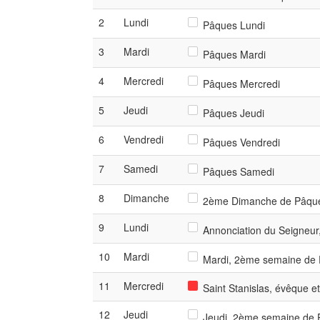
2
Lundi
Pâques Lundi
3
Mardi
Pâques Mardi
4
Mercredi
Pâques Mercredi
5
Jeudi
Pâques Jeudi
6
Vendredi
Pâques Vendredi
7
Samedi
Pâques Samedi
8
Dimanche
2ème Dimanche de Pâqu
9
Lundi
Annonciation du Seigneur,
10
Mardi
Mardi, 2ème semaine de P
11
Mercredi
Saint Stanislas, évêque e
12
Jeudi
Jeudi, 2ème semaine de P