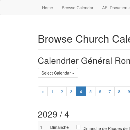
Home
Browse Calendar
API Documenta
Browse Church Cal
Calendrier Général Ro
Select Calendar
«
1
2
3
4
5
6
7
8
9
2029 / 4
1
Dimanche
Dimanche de Pâques de la