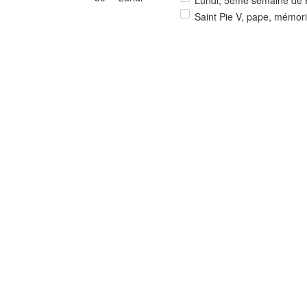
Lundi, 5ème semaine de P
Saint Pie V, pape, mémori