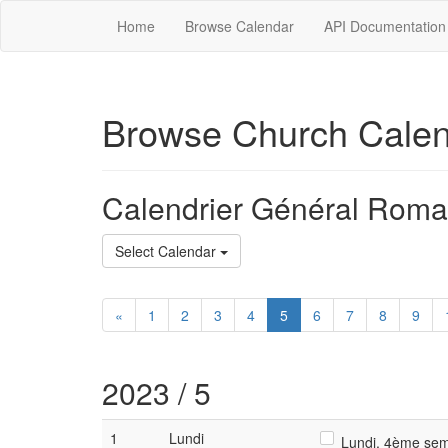
Home
Browse Calendar
API Documentation
Browse Church Cale
Calendrier Général Roma
Select Calendar
«
1
2
3
4
5
6
7
8
9
2023 / 5
1
Lundi
Lundi, 4ème sema