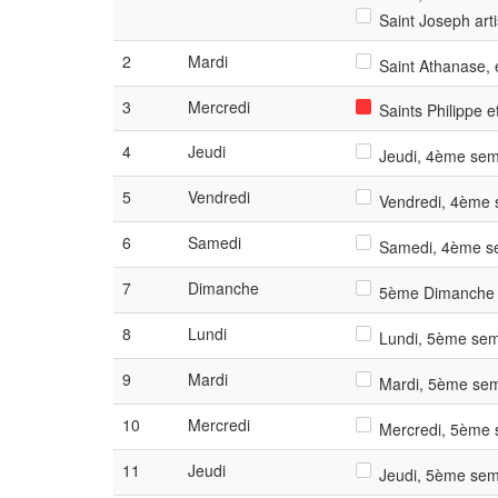
Saint Joseph art
2
Mardi
Saint Athanase, é
3
Mercredi
Saints Philippe e
4
Jeudi
Jeudi, 4ème sema
5
Vendredi
Vendredi, 4ème s
6
Samedi
Samedi, 4ème se
7
Dimanche
5ème Dimanche 
8
Lundi
Lundi, 5ème sema
9
Mardi
Mardi, 5ème sem
10
Mercredi
Mercredi, 5ème s
11
Jeudi
Jeudi, 5ème sema