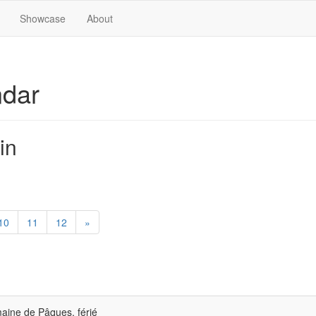
Showcase
About
ndar
in
10
11
12
»
ine de Pâques, férié