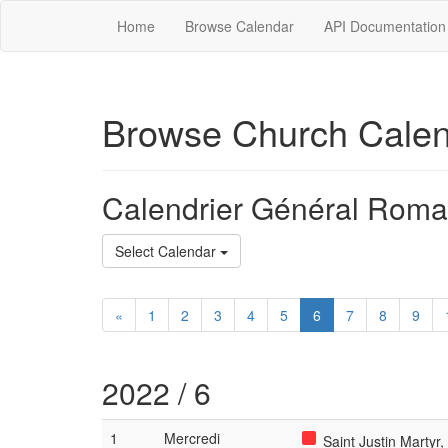
Home
Browse Calendar
API Documentation
Browse Church Cale
Calendrier Général Roma
Select Calendar
«
1
2
3
4
5
6
7
8
9
2022 / 6
1
Mercredi
Saint Justin Martyr