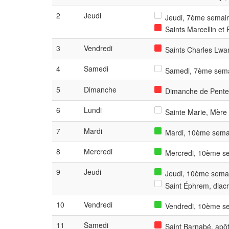
2
Jeudi
Jeudi, 7ème semain
Saints Marcellin et 
3
Vendredi
Saints Charles Lwa
4
Samedi
Samedi, 7ème semai
5
Dimanche
Dimanche de Pente
6
Lundi
Sainte Marie, Mère 
7
Mardi
Mardi, 10ème semai
8
Mercredi
Mercredi, 10ème se
9
Jeudi
Jeudi, 10ème semai
Saint Éphrem, diacre
10
Vendredi
Vendredi, 10ème se
11
Samedi
Saint Barnabé, apôt