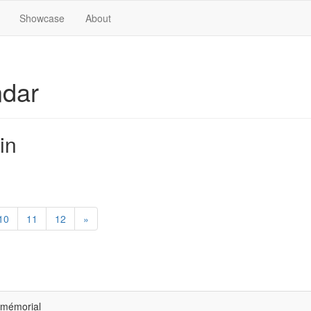
Showcase
About
ndar
in
10
11
12
»
, mémorial