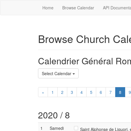
Home
Browse Calendar
API Documenta
Browse Church Cal
Calendrier Général Ro
Select Calendar
«
1
2
3
4
5
6
7
8
9
2020 / 8
1
Samedi
Saint Alphonse de Liguori, 