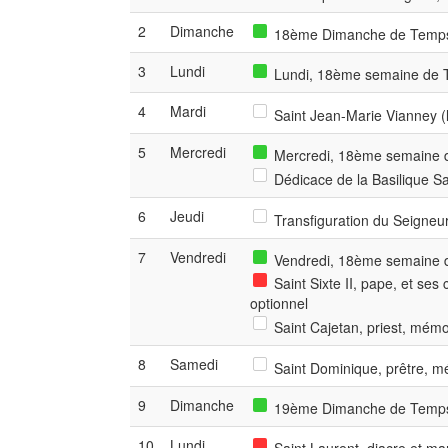
2
Dimanche
18ème Dimanche de Temps 
3
Lundi
Lundi, 18ème semaine de T
4
Mardi
Saint Jean-Marie Vianney (l
5
Mercredi
Mercredi, 18ème semaine d
Dédicace de la Basilique S
6
Jeudi
Transfiguration du Seigneur
7
Vendredi
Vendredi, 18ème semaine d
Saint Sixte II, pape, et se
optionnel
Saint Cajetan, priest, mémo
8
Samedi
Saint Dominique, prêtre, m
9
Dimanche
19ème Dimanche de Temps 
10
Lundi