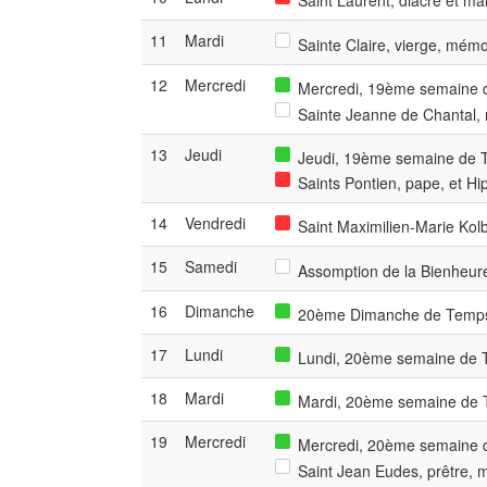
Saint Laurent, diacre et mar
11
Mardi
Sainte Claire, vierge, mémo
12
Mercredi
Mercredi, 19ème semaine d
Sainte Jeanne de Chantal, r
13
Jeudi
Jeudi, 19ème semaine de Te
Saints Pontien, pape, et Hip
14
Vendredi
Saint Maximilien-Marie Kolb
15
Samedi
Assomption de la Bienheure
16
Dimanche
20ème Dimanche de Temps 
17
Lundi
Lundi, 20ème semaine de T
18
Mardi
Mardi, 20ème semaine de T
19
Mercredi
Mercredi, 20ème semaine d
Saint Jean Eudes, prêtre, m