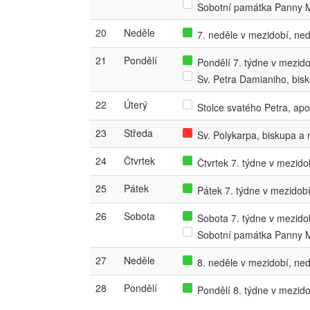
Sobotní památka Panny M
20
Neděle
7. neděle v mezidobí, ned
21
Pondělí
Pondělí 7. týdne v mezidob
Sv. Petra Damianiho, bisk
22
Úterý
Stolce svatého Petra, apo
23
Středa
Sv. Polykarpa, biskupa a
24
Čtvrtek
Čtvrtek 7. týdne v mezidob
25
Pátek
Pátek 7. týdne v mezidobí,
26
Sobota
Sobota 7. týdne v mezidob
Sobotní památka Panny M
27
Neděle
8. neděle v mezidobí, ned
28
Pondělí
Pondělí 8. týdne v mezidob