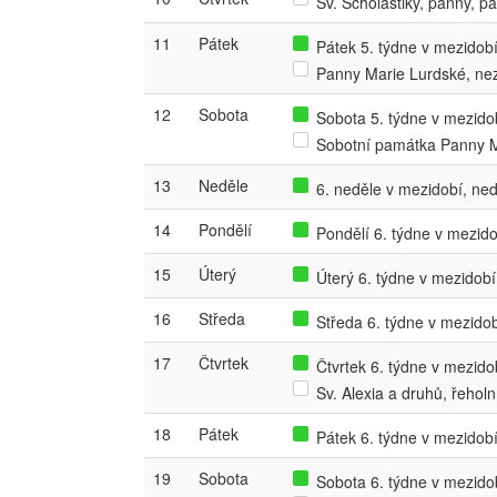
Sv. Scholastiky, panny, p
11
Pátek
Pátek 5. týdne v mezidobí,
Panny Marie Lurdské, ne
12
Sobota
Sobota 5. týdne v mezidob
Sobotní památka Panny M
13
Neděle
6. neděle v mezidobí, ned
14
Pondělí
Pondělí 6. týdne v mezidob
15
Úterý
Úterý 6. týdne v mezidobí,
16
Středa
Středa 6. týdne v mezidobí
17
Čtvrtek
Čtvrtek 6. týdne v mezidob
Sv. Alexia a druhů, řeho
18
Pátek
Pátek 6. týdne v mezidobí,
19
Sobota
Sobota 6. týdne v mezidob