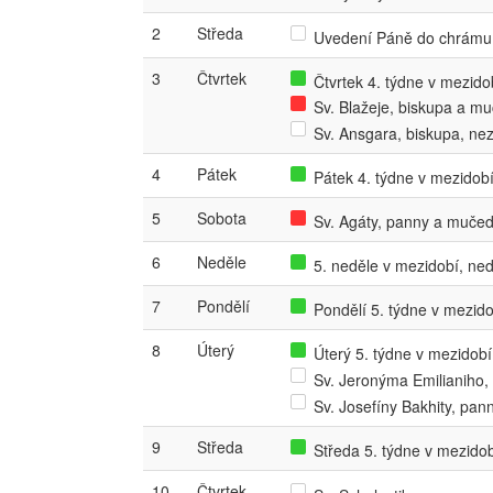
2
Středa
Uvedení Páně do chrámu,
3
Čtvrtek
Čtvrtek 4. týdne v mezidob
Sv. Blažeje, biskupa a m
Sv. Ansgara, biskupa, n
4
Pátek
Pátek 4. týdne v mezidobí,
5
Sobota
Sv. Agáty, panny a mučed
6
Neděle
5. neděle v mezidobí, ned
7
Pondělí
Pondělí 5. týdne v mezidob
8
Úterý
Úterý 5. týdne v mezidobí,
Sv. Jeronýma Emilianiho
Sv. Josefíny Bakhity, pa
9
Středa
Středa 5. týdne v mezidobí
10
Čtvrtek