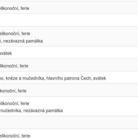
likonoční, ferie
likonoční, ferie
é, nezávazná památka
svátek
ikonoční, ferie
, kněze a mučedníka, hlavního patrona Čech, svátek
konoční, ferie
likonoční, ferie
a mučedníka, nezávazná památka
likonoční, ferie