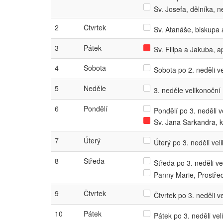
Sv. Josefa, dělníka,
2
Čtvrtek
Sv. Atanáše, biskupa a
3
Pátek
Sv. Filipa a Jakuba, a
4
Sobota
Sobota po 2. neděli ve
5
Neděle
3. neděle velikonoční
6
Pondělí
Pondělí po 3. neděli ve
Sv. Jana Sarkandra, 
7
Úterý
Úterý po 3. neděli veli
8
Středa
Středa po 3. neděli vel
Panny Marie, Prostřed
9
Čtvrtek
Čtvrtek po 3. neděli ve
10
Pátek
Pátek po 3. neděli veli