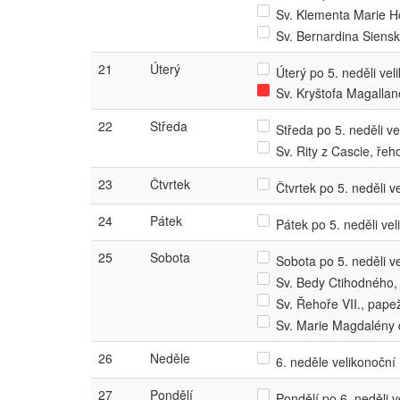
Sv. Klementa Marie H
Sv. Bernardina Siens
21
Úterý
Úterý po 5. neděli veli
Sv. Kryštofa Magalla
22
Středa
Středa po 5. neděli vel
Sv. Rity z Cascie, ře
23
Čtvrtek
Čtvrtek po 5. neděli ve
24
Pátek
Pátek po 5. neděli veli
25
Sobota
Sobota po 5. neděli ve
Sv. Bedy Ctihodného, 
Sv. Řehoře VII., pap
Sv. Marie Magdalény 
26
Neděle
6. neděle velikonoční
27
Pondělí
Pondělí po 6. neděli ve