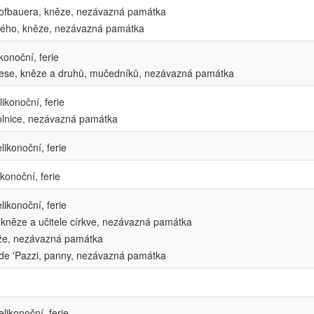
ofbauera, kněze, nezávazná památka
kého, kněze, nezávazná památka
konoční, ferie
nese, kněze a druhů, mučedníků, nezávazná památka
ikonoční, ferie
holnice, nezávazná památka
likonoční, ferie
konoční, ferie
likonoční, ferie
kněze a učitele církve, nezávazná památka
eže, nezávazná památka
de 'Pazzi, panny, nezávazná památka
likonoční, ferie