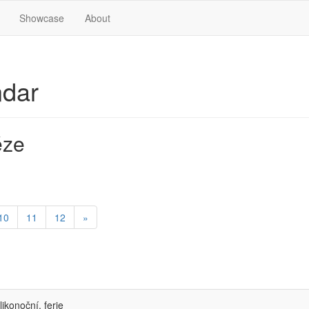
Showcase
About
ndar
éze
10
11
12
»
ikonoční, ferie