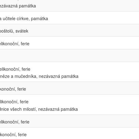
 nezávazná památka
 učitele církve, památka
poštolů, svátek
likonoční, ferie
likonoční, ferie
kněze a mučedníka, nezávazná památka
konoční, ferie
ikonoční, ferie
nice všech milostí, nezávazná památka
likonoční, ferie
konoční, ferie