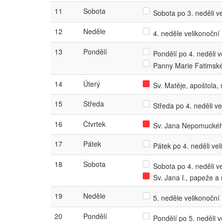
11
Sobota
Sobota po 3. neděli ve
12
Neděle
4. neděle velikonoční
13
Pondělí
Pondělí po 4. neděli ve
Panny Marie Fatimsk
14
Úterý
Sv. Matěje, apoštola, 
15
Středa
Středa po 4. neděli vel
16
Čtvrtek
Sv. Jana Nepomuckého
17
Pátek
Pátek po 4. neděli veli
18
Sobota
Sobota po 4. neděli ve
Sv. Jana I., papeže 
19
Neděle
5. neděle velikonoční
20
Pondělí
Pondělí po 5. neděli ve