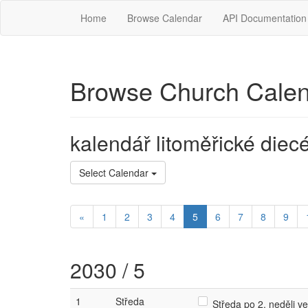
Home
Browse Calendar
API Documentation
Browse Church Cale
kalendář litoměřické diec
Select Calendar
«
1
2
3
4
5
6
7
8
9
2030 / 5
1
Středa
Středa po 2. neděli vel