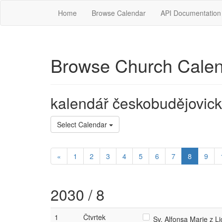
Home
Browse Calendar
API Documentation
Browse Church Cale
kalendář českobudějovick
Select Calendar
«
1
2
3
4
5
6
7
8
9
2030 / 8
1
Čtvrtek
Sv. Alfonsa Marie z Li