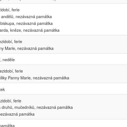
dobí, ferie
 andělů, nezávazná památka
i, biskupa, nezávazná památka
marda, kněze, nezávazná památka
idobí, ferie
ny Marie, nezávazná památka
, neděle
zidobí, ferie
iliky Panny Marie, nezávazná památka
tek
idobí, ferie
, a druhů, mučedníků, nezávazná památka
 nezávazná památka
 památka