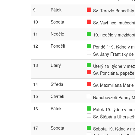
9
Pátek
Sv. Terezie Benedikty
10
Sobota
Sv. Vavřince, mučední
11
Neděle
19. neděle v mezidobí
12
Pondělí
Pondělí 19. týdne v me
Sv. Jany Františky de
13
Úterý
Úterý 19. týdne v mezi
Sv. Ponciána, papeže
14
Středa
Sv. Maxmiliána Marie
15
Čtvrtek
Nanebevzetí Panny Ma
16
Pátek
Pátek 19. týdne v mezi
Sv. Štěpána Uherské
17
Sobota
Sobota 19. týdne v mez