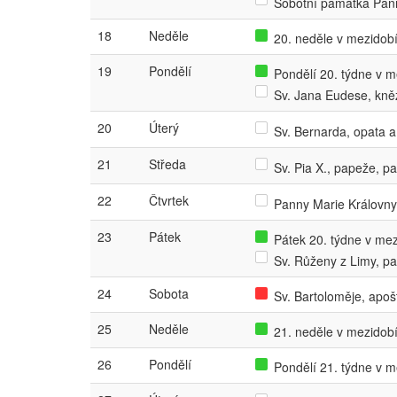
Sobotní památka Pan
18
Neděle
20. neděle v mezidobí
19
Pondělí
Pondělí 20. týdne v me
Sv. Jana Eudese, kně
20
Úterý
Sv. Bernarda, opata a 
21
Středa
Sv. Pia X., papeže, p
22
Čtvrtek
Panny Marie Královny
23
Pátek
Pátek 20. týdne v mezi
Sv. Růženy z Limy, p
24
Sobota
Sv. Bartoloměje, apošt
25
Neděle
21. neděle v mezidobí
26
Pondělí
Pondělí 21. týdne v me