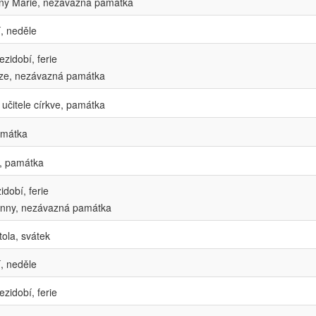
ny Marie, nezávazná památka
, neděle
zidobí, ferie
ze, nezávazná památka
učitele církve, památka
amátka
, památka
dobí, ferie
anny, nezávazná památka
ola, svátek
, neděle
zidobí, ferie