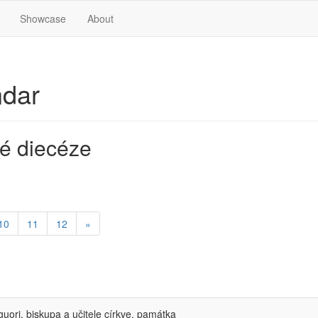
Showcase
About
ndar
é diecéze
10
11
12
»
guori, biskupa a učitele církve, památka