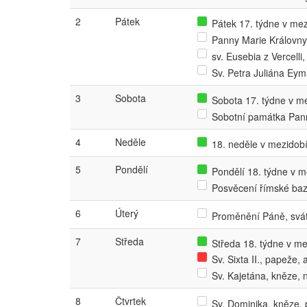
2
Pátek
Pátek 17. týdne v mezi
Panny Marie Královny
sv. Eusebia z Vercell
Sv. Petra Juliána Ey
3
Sobota
Sobota 17. týdne v mez
Sobotní památka Pan
4
Neděle
18. neděle v mezidobí
5
Pondělí
Pondělí 18. týdne v me
Posvěcení římské baz
6
Úterý
Proměnění Páně, svá
7
Středa
Středa 18. týdne v mez
Sv. Sixta II., papeže
Sv. Kajetána, kněze,
8
Čtvrtek
Sv. Dominika, kněze,