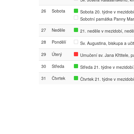
26
Sobota
Sobota 20. týdne v mezidobí,
Sobotní památka Panny Mar
27
Neděle
21. neděle v mezidobí, nedě
28
Pondělí
Sv. Augustina, biskupa a uči
29
Úterý
Umučení sv. Jana Křtitele, 
30
Středa
Středa 21. týdne v mezidobí,
31
Čtvrtek
Čtvrtek 21. týdne v mezidobí,