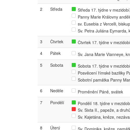
2
Středa
Středa 17. týdne v mezidobí,
Panny Marie Královny andě
sv. Eusebia z Vercelli, bis
Sv. Petra Juliána Eymarda,
3
Čtvrtek
Čtvrtek 17. týdne v mezidobí,
4
Pátek
Sv. Jana Marie Vianneye, k
5
Sobota
Sobota 17. týdne v mezidobí,
Posvěcení římské baziliky 
Sobotní památka Panny Mar
6
Neděle
Proměnění Páně, svátek
7
Pondělí
Pondělí 18. týdne v mezidobí
Sv. Sixta II., papeže, a dr
Sv. Kajetána, kněze, nezáv
8
Úterý
Sv. Dominika, kněze, památ