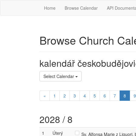
Home
Browse Calendar
API Documenta
Browse Church Cal
kalendář českobudějovi
Select Calendar
«
1
2
3
4
5
6
7
8
9
2028 / 8
1
Úterý
Sv. Alfonsa Marie z Liguori, 