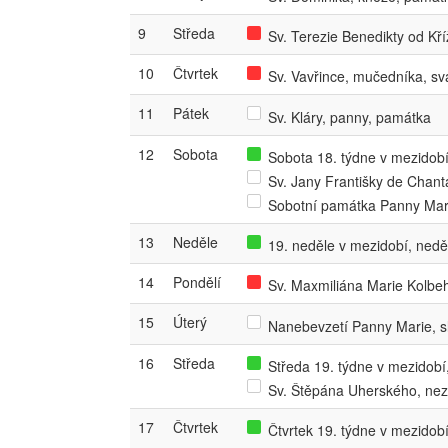
9
Středa
Sv. Terezie Benedikty od Kř
10
Čtvrtek
Sv. Vavřince, mučedníka, sv
11
Pátek
Sv. Kláry, panny, památka
12
Sobota
Sobota 18. týdne v mezidobí,
Sv. Jany Františky de Chant
Sobotní památka Panny Mar
13
Neděle
19. neděle v mezidobí, nedě
14
Pondělí
Sv. Maxmiliána Marie Kolbe
15
Úterý
Nanebevzetí Panny Marie, s
16
Středa
Středa 19. týdne v mezidobí,
Sv. Štěpána Uherského, ne
17
Čtvrtek
Čtvrtek 19. týdne v mezidobí,