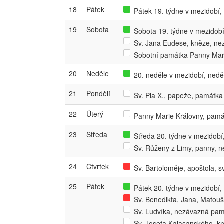
18
Pátek
Pátek 19. týdne v mezidobí, 
19
Sobota
Sobota 19. týdne v mezidobí,
Sv. Jana Eudese, kněze, n
Sobotní památka Panny Mar
20
Neděle
20. neděle v mezidobí, nedě
21
Pondělí
Sv. Pia X., papeže, památka
22
Úterý
Panny Marie Královny, pamá
23
Středa
Středa 20. týdne v mezidobí,
Sv. Růženy z Limy, panny, 
24
Čtvrtek
Sv. Bartoloměje, apoštola, s
25
Pátek
Pátek 20. týdne v mezidobí, 
Sv. Benedikta, Jana, Matouš
Sv. Ludvíka, nezávazná pa
Sv. Josefa Kalasanského, k