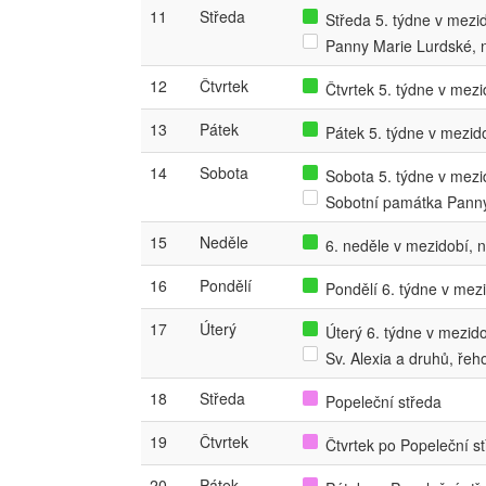
11
Středa
Středa 5. týdne v mezid
Panny Marie Lurdské, 
12
Čtvrtek
Čtvrtek 5. týdne v mezid
13
Pátek
Pátek 5. týdne v mezido
14
Sobota
Sobota 5. týdne v mezid
Sobotní památka Panny
15
Neděle
6. neděle v mezidobí, 
16
Pondělí
Pondělí 6. týdne v mezi
17
Úterý
Úterý 6. týdne v mezidob
Sv. Alexia a druhů, ře
18
Středa
Popeleční středa
19
Čtvrtek
Čtvrtek po Popeleční st
20
Pátek