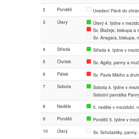
2
Pondělí
Uvedení Páně do chrám
3
Úterý
Úterý 4. týdne v mezidob
Sv. Blažeje, biskupa a
Sv. Ansgara, biskupa,
4
Středa
Středa 4. týdne v mezid
5
Čtvrtek
Sv. Agáty, panny a mu
6
Pátek
Sv. Pavla Mikiho a dru
7
Sobota
Sobota 4. týdne v mezid
Sobotní památka Panny
8
Neděle
5. neděle v mezidobí, 
9
Pondělí
Pondělí 5. týdne v mezi
10
Úterý
Sv. Scholastiky, panny