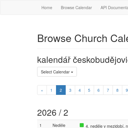
Home
Browse Calendar
API Documenta
Browse Church Cal
kalendář českobudějovi
Select Calendar
«
1
2
3
4
5
6
7
8
9
2026 / 2
1
Neděle
4. neděle v mezidobí, 