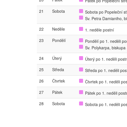
Pátek po Popeleční stře
21
Sobota
Sobota po Popeleční stř
Sv. Petra Damianiho, bi
22
Neděle
1. neděle postní
23
Pondělí
Pondělí po 1. neděli pos
Sv. Polykarpa, biskupa
24
Úterý
Úterý po 1. neděli postn
25
Středa
Středa po 1. neděli post
26
Čtvrtek
Čtvrtek po 1. neděli post
27
Pátek
Pátek po 1. neděli postn
28
Sobota
Sobota po 1. neděli post