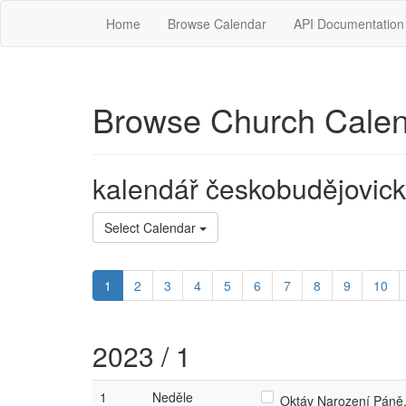
Home
Browse Calendar
API Documentation
Browse Church Cale
kalendář českobudějovick
Select Calendar
1
2
3
4
5
6
7
8
9
10
2023 / 1
1
Neděle
Oktáv Narození Páně. 