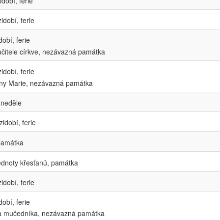
dobí, ferie
idobí, ferie
obí, ferie
 učitele církve, nezávazná památka
dobí, ferie
ny Marie, nezávazná památka
 neděle
idobí, ferie
 památka
ednoty křesťanů, památka
idobí, ferie
obí, ferie
a mučedníka, nezávazná památka