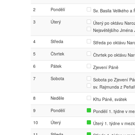
2
Pondělí
Sv. Basila Velikého a
3
Úterý
Úterý po oktávu Naroz
Nejsvětějšího Jména 
4
Středa
Středa po oktávu Naro
5
Čtvrtek
Čtvrtek po oktávu Nar
6
Pátek
Zjevení Páně
7
Sobota
Sobota po Zjevení Pán
sv. Rajmunda z Peñaf
8
Neděle
Křtu Páně, svátek
9
Pondělí
Pondělí 1. týdne v mez
10
Úterý
Úterý 1. týdne v mezid
11
Středa