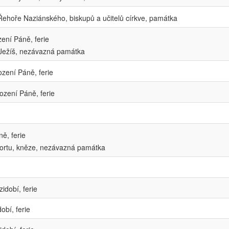
 Řehoře Naziánského, biskupů a učitelů církve, památka
ení Páně, ferie
Ježíš, nezávazná památka
zení Páně, ferie
ození Páně, ferie
ě, ferie
ortu, kněze, nezávazná památka
idobí, ferie
obí, ferie