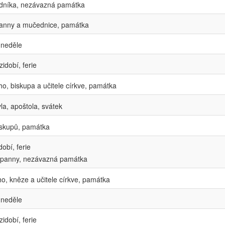
dníka, nezávazná památka
anny a mučednice, památka
 neděle
idobí, ferie
o, biskupa a učitele církve, památka
a, apoštola, svátek
biskupů, památka
obí, ferie
, panny, nezávazná památka
, kněze a učitele církve, památka
 neděle
idobí, ferie