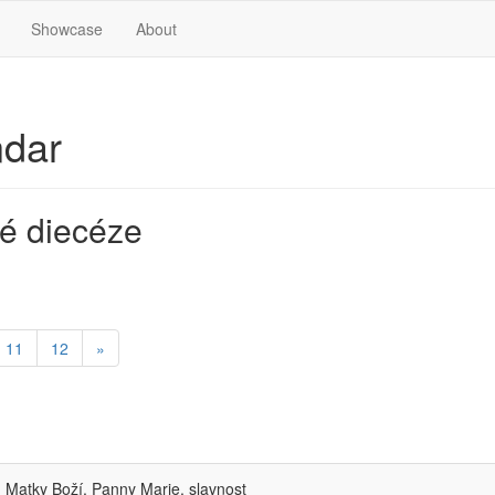
Showcase
About
ndar
é diecéze
11
12
»
Matky Boží, Panny Marie, slavnost