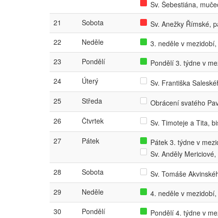
Sv. Šebestiána, muče
21
Sobota
Sv. Anežky Římské, p
22
Neděle
3. neděle v mezidobí,
23
Pondělí
Pondělí 3. týdne v mez
24
Úterý
Sv. Františka Saleskéh
25
Středa
Obrácení svatého Pavl
26
Čtvrtek
Sv. Timoteje a Tita, 
27
Pátek
Pátek 3. týdne v mezid
Sv. Anděly Mericiové
28
Sobota
Sv. Tomáše Akvinského
29
Neděle
4. neděle v mezidobí,
30
Pondělí
Pondělí 4. týdne v mez