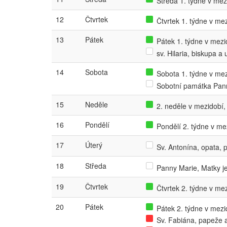
Středa 1. týdne v mezi
12
Čtvrtek
Čtvrtek 1. týdne v mez
13
Pátek
Pátek 1. týdne v mezid
sv. Hilaria, biskupa a
14
Sobota
Sobota 1. týdne v mezi
Sobotní památka Pan
15
Neděle
2. neděle v mezidobí,
16
Pondělí
Pondělí 2. týdne v mez
17
Úterý
Sv. Antonína, opata,
18
Středa
Panny Marie, Matky j
19
Čtvrtek
Čtvrtek 2. týdne v mez
20
Pátek
Pátek 2. týdne v mezid
Sv. Fabiána, papeže 