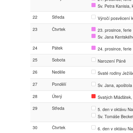
Sv. Petra Kanisia, 
22
Středa
Výročí posvěcení k
23
Čtvrtek
23. prosince, ferie
Sv. Jana Kentskéh
24
Pátek
24. prosince, ferie
25
Sobota
Narození Páně
26
Neděle
Svaté rodiny Ježíš
27
Pondělí
Sv. Jana, apoštola 
28
Úterý
Svatých Mláďátek,
29
Středa
5. den v oktávu Na
Sv. Tomáše Becket
30
Čtvrtek
6. den v oktávu Na