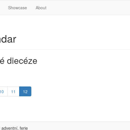
Showcase
About
ndar
é diecéze
10
11
12
 adventní, ferie