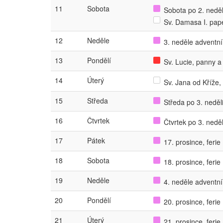
11
Sobota
Sobota po 2. neděli
Sv. Damasa I. pap
12
Neděle
3. neděle adventní
13
Pondělí
Sv. Lucie, panny 
14
Úterý
Sv. Jana od Kříže, 
15
Středa
Středa po 3. neděli
16
Čtvrtek
Čtvrtek po 3. neděl
17
Pátek
17. prosince, ferie
18
Sobota
18. prosince, ferie
19
Neděle
4. neděle adventní
20
Pondělí
20. prosince, ferie
21
Úterý
21. prosince, ferie