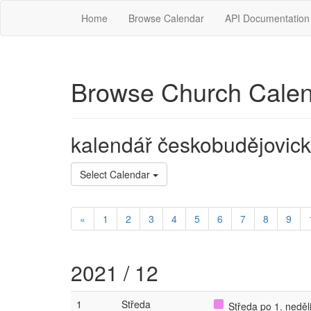
Home
Browse Calendar
API Documentation
Browse Church Cale
kalendář českobudějovick
Select Calendar
«
1
2
3
4
5
6
7
8
9
2021 / 12
1
Středa
Středa po 1. neděli