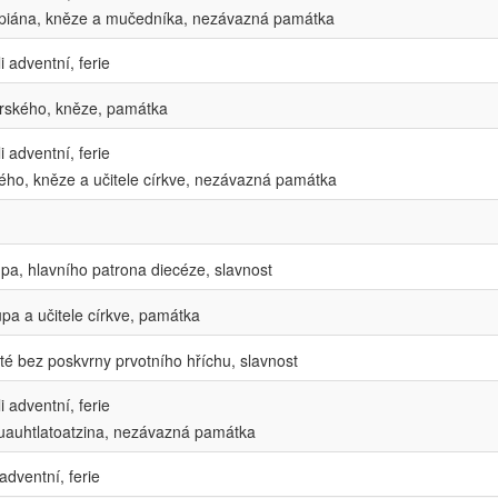
iána, kněze a mučedníka, nezávazná památka
i adventní, ferie
erského, kněze, památka
 adventní, ferie
ho, kněze a učitele církve, nezávazná památka
pa, hlavního patrona diecéze, slavnost
pa a učitele církve, památka
é bez poskvrny prvotního hříchu, slavnost
i adventní, ferie
uauhtlatoatzina, nezávazná památka
adventní, ferie