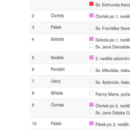
Sv. Edmunda Kamp
2
Čtvrtek
Čtvrtek po 1. neděl
3
Pátek
Sv. Františka Xav
4
Sobota
Sobota po 1. neděli
Sv. Jana Damašské
5
Neděle
2. neděle adventní
6
Pondělí
Sv. Mikuláše, bisku
7
Úterý
Sv. Ambrože, bisku
8
Středa
Panny Marie, počat
9
Čtvrtek
Čtvrtek po 2. neděl
Sv. Jana Didaka C
10
Pátek
Pátek po 2. neděli 