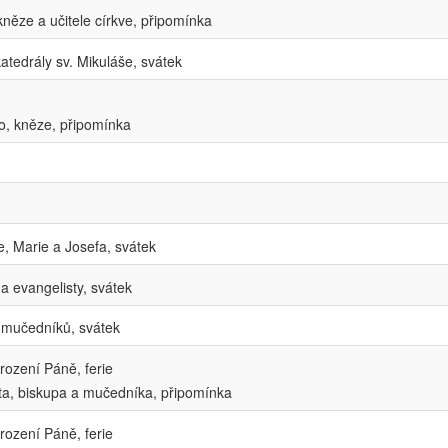
kněze a učitele církve, připomínka
atedrály sv. Mikuláše, svátek
o, kněze, připomínka
e, Marie a Josefa, svátek
a evangelisty, svátek
 mučedníků, svátek
rození Páně, ferie
a, biskupa a mučedníka, připomínka
rození Páně, ferie