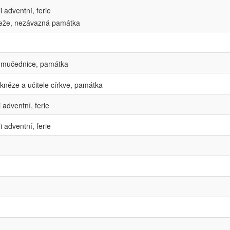
 adventní, ferie
eže, nezávazná památka
a mučednice, památka
kněze a učitele církve, památka
 adventní, ferie
i adventní, ferie